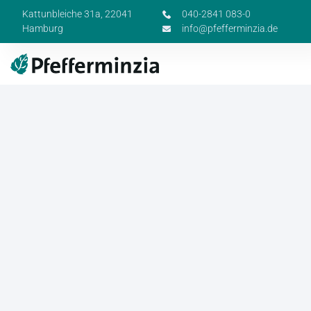
Kattunbleiche 31a, 22041
040-2841 083-0
Hamburg
info@pfefferminzia.de