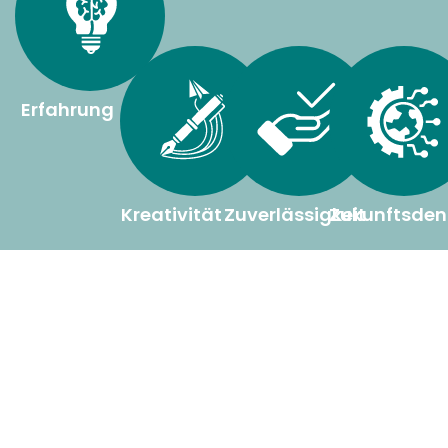
Erfahrung
Kreativität
Zuverlässigkeit
Zukunftsden
Bei Pfefferminzia arbeiten Fachredakteure,
Marketingexperten und Social-Media- und Vertriebsprofis mit
langjähriger Berufserfahrung. Wir sind bestens in der
Versicherungsbranche vernetzt und wissen, was unsere
Kunden bewegt. Ob Produkteinführung, Markenstärkung
oder Leadgewinnung – gern entwickeln wir gemeinsam mit
Ihnen passende Kampagnen, mit denen Sie Ihre Ziele
erreichen. Nutzen Sie unsere fachliche und kreative Stärke