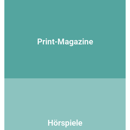
Videos
Videos in Spitzenqualität: Egal ob Interview, Imagefilm oder
Print-Magazine
Event-Doku – wir produzieren Video-Content zu Ihrem
Wunschthema.
Print-Magazine
Hörspiele
Lust auf Ihr eigenes Print-Magazin? Einfach bei uns melden! Wir
helfen bei Inhalten, Design und Produktion.