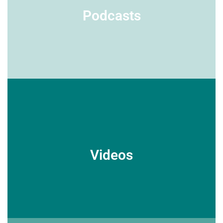
Die Entwicklung eines eigenen Video-Podcasts erfordert
Podcasts
sorgfältige Planung. Wir zeigen Ihnen die Schritte, unterstützen
bei der Inhaltsgestaltung und stellen auf Wunsch das Equipment
bereit.
Podcasts
Wir verleihen Ihrer Marke, Ihrem Unternehmen eine Stimme. Mit
Videos
umfangreicher Erfahrung bieten wir eine vollumfängliche
Beratung bis hin zur kompletten Produktion und
Veröffentlichung.