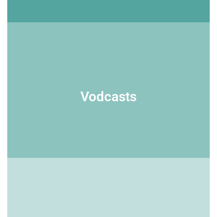
Grafiken / Illustrationen
Vodcasts
Maßgeschneidert mit Liebe: Wir verwandeln komplexe Inhalte in
leicht verständliche visuelle Darstellungen.
Vodcasts